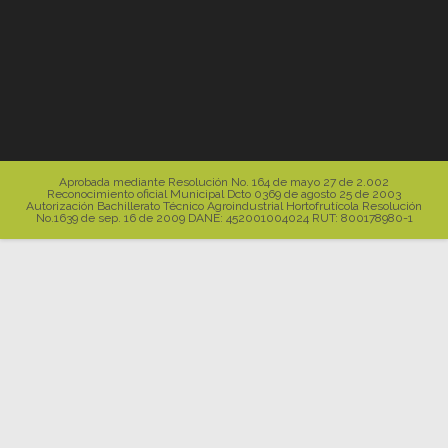
Aprobada mediante Resolución No. 164 de mayo 27 de 2.002
Reconocimiento oficial Municipal Dcto 0369 de agosto 25 de 2003
Autorización Bachillerato Técnico Agroindustrial Hortofrutícola Resolución
No.1639 de sep. 16 de 2009 DANE: 452001004024 RUT: 800178980-1